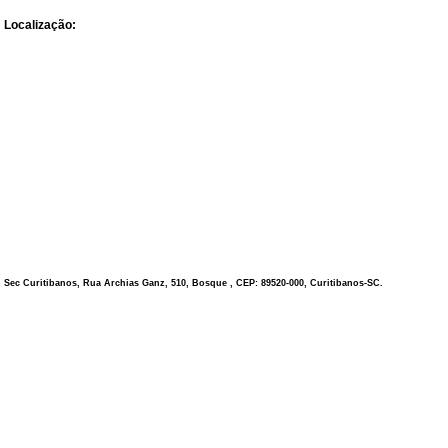
Localização:
Sec Curitibanos, Rua Archias Ganz, 510, Bosque , CEP: 89520-000, Curitibanos-SC.